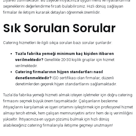
ziyareti sunmaktadır. Bu sayede ihtiyacınıza uygun menü ve fiyatlandırma
seçeneklerini değerlendirme fırsatı bulabilirsiniz. Hızlı dönüş sağlayan
firmalar ile iletişim kurarak detayları öğrenmek önemlidir.
Sık Sorulan Sorular
Catering hizmetleri ile ilgili sıkça sorulan bazı sorular şunlardır:
Tuzla fabrika yemeği minimum kaç kişiden itibaren
verilmektedir?
Genellikle 20-30 kişilik gruplar için hizmet
verilmektedir.
Catering firmalarının hijyen standartları nasıl
denetlenmektedir?
ISO sertifikası olan firmalar, düzenli
denetimlerden geçerek hijyen standartlarını sağlamaktadır.
Tuzla’da fabrika yemeği hizmeti almak isteyen işletmeler için doğru catering
firmasını seçmek büyük önem taşımaktadır. Çalışanların beslenme
ihtiyaçlarını karşılamak ve işyeri ortamını iyileştirmek için profesyonel hizmet
almayı tercih etmek, hem çalışan memnuniyetini artırır hem de iş verimliliğini
yükseltir. İhtiyacınıza en uygun çözümü bulmak için hızlı dönüş
alabileceğiniz catering firmalarıyla iletişime geçmeyi unutmayın!