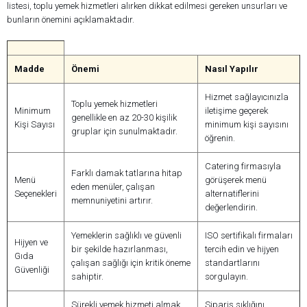
listesi, toplu yemek hizmetleri alırken dikkat edilmesi gereken unsurları ve
bunların önemini açıklamaktadır.
Madde
Önemi
Nasıl Yapılır
Hizmet sağlayıcınızla
Toplu yemek hizmetleri
Minimum
iletişime geçerek
genellikle en az 20-30 kişilik
Kişi Sayısı
minimum kişi sayısını
gruplar için sunulmaktadır.
öğrenin.
Catering firmasıyla
Farklı damak tatlarına hitap
Menü
görüşerek menü
eden menüler, çalışan
Seçenekleri
alternatiflerini
memnuniyetini artırır.
değerlendirin.
Yemeklerin sağlıklı ve güvenli
ISO sertifikalı firmaları
Hijyen ve
bir şekilde hazırlanması,
tercih edin ve hijyen
Gıda
çalışan sağlığı için kritik öneme
standartlarını
Güvenliği
sahiptir.
sorgulayın.
Sürekli yemek hizmeti almak,
Sipariş sıklığını