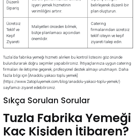
Düzenli
işyeri yemek hizmetinin
belirleyerek düzenli bir
Sipariş
verimliliğini artırır.
plan oluşturun.
Ücretsiz
Catering
Maliyetleri önceden bilmek,
Teklif ve
firmalarından ücretsiz
bütçe planlaması açısından
Keşif
teklif isteyin ve keşif
önemlidir.
Ziyareti
ziyareti talep edin.
Tuzla’da fabrika yemeği hizmeti alırken bu kontrol listesini göz önünde
bulundurarak doğru seçimler yapabilirsiniz. İhtiyaçlarınıza uygun catering
firmaları ile iletişime geçerek, profesyonel destek almayı unutmayın. Daha
fazla bilgi için [Anadolu yakası toplu yemek]
(https://www.2atopluyemek.com/blog/anadolu-yakasi-toplu-yemek/)
sayfamızı ziyaret edebilirsiniz.
Sıkça Sorulan Sorular
Tuzla Fabrika Yemeği
Kaç Kişiden İtibaren?