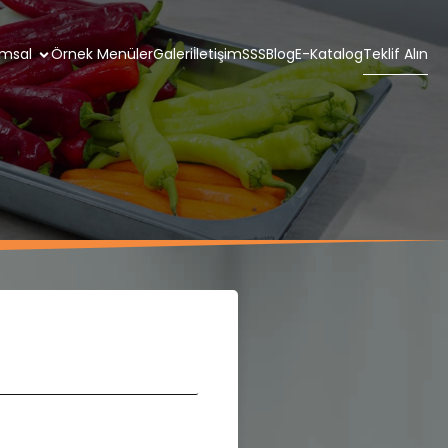
msal
Örnek Menüler
Galeri
İletişim
SSS
Blog
E-Katalog
Teklif Alın