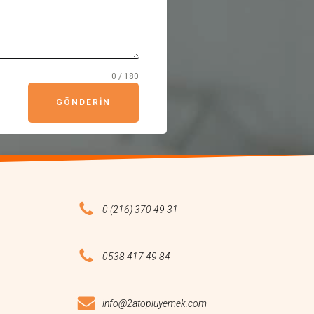
0 / 180
GÖNDERIN
0 (216) 370 49 31
0538 417 49 84
info@2atopluyemek.com