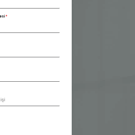
esi
*