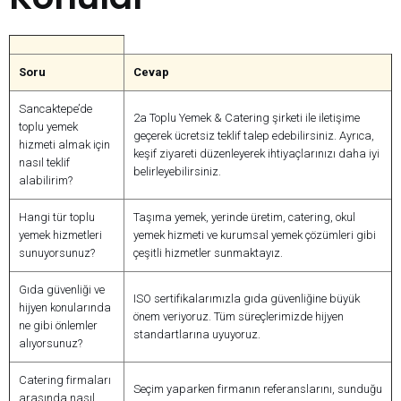
Soru
Cevap
Sancaktepe’de
2a Toplu Yemek & Catering şirketi ile iletişime
toplu yemek
geçerek ücretsiz teklif talep edebilirsiniz. Ayrıca,
hizmeti almak için
keşif ziyareti düzenleyerek ihtiyaçlarınızı daha iyi
nasıl teklif
belirleyebilirsiniz.
alabilirim?
Hangi tür toplu
Taşıma yemek, yerinde üretim, catering, okul
yemek hizmetleri
yemek hizmeti ve kurumsal yemek çözümleri gibi
sunuyorsunuz?
çeşitli hizmetler sunmaktayız.
Gıda güvenliği ve
ISO sertifikalarımızla gıda güvenliğine büyük
hijyen konularında
önem veriyoruz. Tüm süreçlerimizde hijyen
ne gibi önlemler
standartlarına uyuyoruz.
alıyorsunuz?
Catering firmaları
Seçim yaparken firmanın referanslarını, sunduğu
arasında nasıl