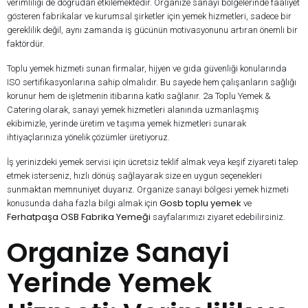
verimliliği de doğrudan etkilemektedir. Organize sanayi bölgelerinde faaliyet
gösteren fabrikalar ve kurumsal şirketler için yemek hizmetleri, sadece bir
gereklilik değil, aynı zamanda iş gücünün motivasyonunu artıran önemli bir
faktördür.
Toplu yemek hizmeti sunan firmalar, hijyen ve gıda güvenliği konularında
ISO sertifikasyonlarına sahip olmalıdır. Bu sayede hem çalışanların sağlığı
korunur hem de işletmenin itibarına katkı sağlanır. 2a Toplu Yemek &
Catering olarak, sanayi yemek hizmetleri alanında uzmanlaşmış
ekibimizle, yerinde üretim ve taşıma yemek hizmetleri sunarak
ihtiyaçlarınıza yönelik çözümler üretiyoruz.
İş yerinizdeki yemek servisi için ücretsiz teklif almak veya keşif ziyareti talep
etmek isterseniz, hızlı dönüş sağlayarak size en uygun seçenekleri
sunmaktan memnuniyet duyarız. Organize sanayi bölgesi yemek hizmeti
Gosb toplu yemek
konusunda daha fazla bilgi almak için
ve
Ferhatpaşa OSB Fabrika Yemeği
sayfalarımızı ziyaret edebilirsiniz.
Organize Sanayi
Yerinde Yemek