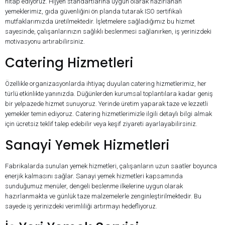
hitap ediyoruz. Hijyen standartlarına uygun olarak hazırlanan
yemeklerimiz, gıda güvenliğini ön planda tutarak ISO sertifikalı
mutfaklarımızda üretilmektedir. İşletmelere sağladığımız bu hizmet
sayesinde, çalışanlarınızın sağlıklı beslenmesi sağlanırken, iş yerinizdeki
motivasyonu artırabilirsiniz.
Catering Hizmetleri
Özellikle organizasyonlarda ihtiyaç duyulan catering hizmetlerimiz, her
türlü etkinlikte yanınızda. Düğünlerden kurumsal toplantılara kadar geniş
bir yelpazede hizmet sunuyoruz. Yerinde üretim yaparak taze ve lezzetli
yemekler temin ediyoruz. Catering hizmetlerimizle ilgili detaylı bilgi almak
için ücretsiz teklif talep edebilir veya keşif ziyareti ayarlayabilirsiniz.
Sanayi Yemek Hizmetleri
Fabrikalarda sunulan yemek hizmetleri, çalışanların uzun saatler boyunca
enerjik kalmasını sağlar. Sanayi yemek hizmetleri kapsamında
sunduğumuz menüler, dengeli beslenme ilkelerine uygun olarak
hazırlanmakta ve günlük taze malzemelerle zenginleştirilmektedir. Bu
sayede iş yerinizdeki verimliliği artırmayı hedefliyoruz.