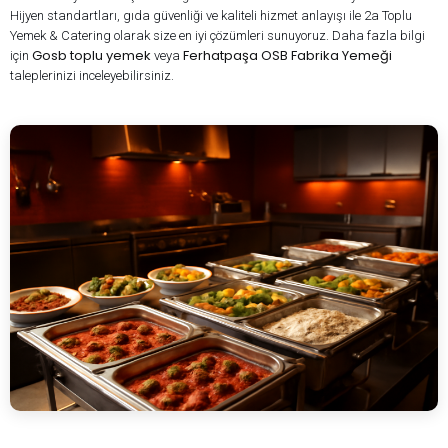
Hijyen standartları, gıda güvenliği ve kaliteli hizmet anlayışı ile 2a Toplu
Yemek & Catering olarak size en iyi çözümleri sunuyoruz. Daha fazla bilgi
Gosb toplu yemek
Ferhatpaşa OSB Fabrika Yemeği
için
veya
taleplerinizi inceleyebilirsiniz.