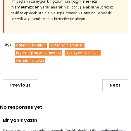
çağrı merkezi
İhtiyaçlarınıza uygun bir çözüm için
hizmetimizden
yararlanarak hızlı dönüş alabilir ve ücretsiz
teklif talep edebilirsiniz. 2a Toplu Yemek & Catering ile sağlıklı,
lezzetli ve güvenilir yemek hizmetlerine ulaşın.
Tags:
catering fiyatları
catering hizmetleri
iş yemeği organizasyonu
toplu yemek servisi
yemek firmaları
Previous
Next
No responses yet
Bir yanıt yazın
E-posta adresiniz yayınlanmayacak.
Gerekli alanlar
*
ile işaretlenmişlerdir