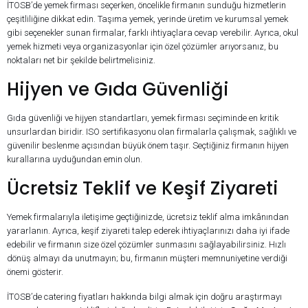
İTOSB’de yemek firması seçerken, öncelikle firmanın sunduğu hizmetlerin
çeşitliliğine dikkat edin. Taşıma yemek, yerinde üretim ve kurumsal yemek
gibi seçenekler sunan firmalar, farklı ihtiyaçlara cevap verebilir. Ayrıca, okul
yemek hizmeti veya organizasyonlar için özel çözümler arıyorsanız, bu
noktaları net bir şekilde belirtmelisiniz.
Hijyen ve Gıda Güvenliği
Gıda güvenliği ve hijyen standartları, yemek firması seçiminde en kritik
unsurlardan biridir. ISO sertifikasyonu olan firmalarla çalışmak, sağlıklı ve
güvenilir beslenme açısından büyük önem taşır. Seçtiğiniz firmanın hijyen
kurallarına uyduğundan emin olun.
Ücretsiz Teklif ve Keşif Ziyareti
Yemek firmalarıyla iletişime geçtiğinizde, ücretsiz teklif alma imkânından
yararlanın. Ayrıca, keşif ziyareti talep ederek ihtiyaçlarınızı daha iyi ifade
edebilir ve firmanın size özel çözümler sunmasını sağlayabilirsiniz. Hızlı
dönüş almayı da unutmayın; bu, firmanın müşteri memnuniyetine verdiği
önemi gösterir.
İTOSB’de catering fiyatları hakkında bilgi almak için doğru araştırmayı