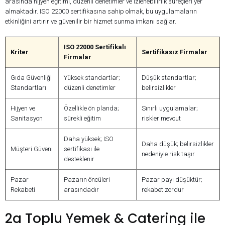
arasında hijyen eğitimi, düzenli denetimler ve izlenebilirlik süreçleri yer
almaktadır. ISO 22000 sertifikasına sahip olmak, bu uygulamaların
etkinliğini artırır ve güvenilir bir hizmet sunma imkanı sağlar.
ISO 22000 Sertifikalı
Kriter
Sertifikasız Firmalar
Firmalar
Gıda Güvenliği
Yüksek standartlar;
Düşük standartlar;
Standartları
düzenli denetimler
belirsizlikler
Hijyen ve
Özellikle ön planda;
Sınırlı uygulamalar;
Sanitasyon
sürekli eğitim
riskler mevcut
Daha yüksek; ISO
Daha düşük; belirsizlikler
Müşteri Güveni
sertifikası ile
nedeniyle risk taşır
desteklenir
Pazar
Pazarın öncüleri
Pazar payı düşüktür;
Rekabeti
arasındadır
rekabet zordur
2a Toplu Yemek & Catering ile