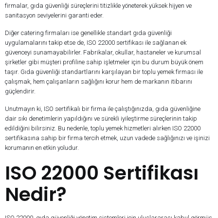
firmalar, gıda güvenliği süreçlerini titizlikle yöneterek yüksek hijyen ve
sanitasyon seviyelerini garanti eder.
Diğer catering firmaları ise genellikle standart gıda güvenliği
uygulamalarını takip etse de, ISO 22000 sertifikası ile sağlanan ek
güvenceyi sunamayabilirler. Fabrikalar, okullar, hastaneler ve kurumsal
şirketler gibi müşteri profiline sahip işletmeler için bu durum büyük önem
taşır. Gıda güvenliği standartlarını karşılayan bir toplu yemek firması ile
çalışmak, hem çalışanların sağlığını korur hem de markanın itibarını
güçlendirir.
Unutmayın ki, ISO sertifikalı bir firma ile çalıştığınızda, gıda güvenliğine
dair sıkı denetimlerin yapıldığını ve sürekli iyileştirme süreçlerinin takip
edildiğini bilirsiniz. Bu nedenle, toplu yemek hizmetleri alırken ISO 22000
sertifikasına sahip bir firma tercih etmek, uzun vadede sağlığınızı ve işinizi
korumanın en etkin yoludur.
ISO 22000 Sertifikası
Nedir?
ISO 22000, gıda güvenliği yönetim sistemleri için uluslararası kabul görmüş