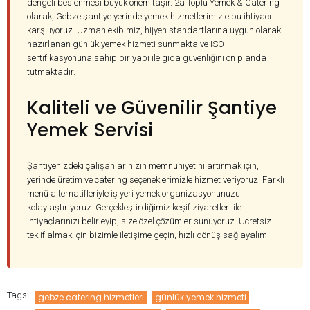
dengeli beslenmesi büyük önem taşır. 2a Toplu Yemek & Catering
olarak, Gebze şantiye yerinde yemek hizmetlerimizle bu ihtiyacı
karşılıyoruz. Uzman ekibimiz, hijyen standartlarına uygun olarak
hazırlanan günlük yemek hizmeti sunmakta ve ISO
sertifikasyonuna sahip bir yapı ile gıda güvenliğini ön planda
tutmaktadır.
Kaliteli ve Güvenilir Şantiye
Yemek Servisi
Şantiyenizdeki çalışanlarınızın memnuniyetini artırmak için,
yerinde üretim ve catering seçeneklerimizle hizmet veriyoruz. Farklı
menü alternatifleriyle iş yeri yemek organizasyonunuzu
kolaylaştırıyoruz. Gerçekleştirdiğimiz keşif ziyaretleri ile
ihtiyaçlarınızı belirleyip, size özel çözümler sunuyoruz. Ücretsiz
teklif almak için bizimle iletişime geçin, hızlı dönüş sağlayalım.
Tags:
gebze catering hizmetleri
günlük yemek hizmeti