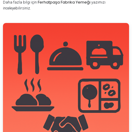
Ferhatpaşa Fabrika Yemeği
Daha fazla bilgi için
yazımızı
inceleyebilirsiniz.