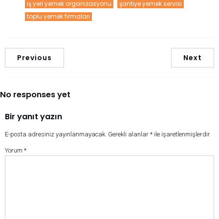
iş yeri yemek organizasyonu
şantiye yemek servisi
toplu yemek firmaları
Previous
Next
No responses yet
Bir yanıt yazın
E-posta adresiniz yayınlanmayacak.
Gerekli alanlar
*
ile işaretlenmişlerdir
Yorum
*