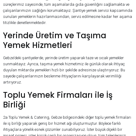
süreçlerimiz sayesinde, tüm aşamalarda gıda güvenliğini sağlamakta ve
çalışanlarımızın sağlığını korumaktayız. Şantiye yemek servisi kapsamında
sunulan yemeklerin hazırlanmasından, servis edilmesine kadar her aşama
titizlikle denetlenmektedir.
Yerinde Üretim ve Taşıma
Yemek Hizmetleri
Gebze’deki şantiyelerde, yerinde üretim yaparak taze ve sıcak yemekler
sunmaktayız. Ayrıca, taşıma yemek hizmetimiz ile günlük olarak ihtiyaç
duyulan miktarda yemekleri hızlı bir şekilde adresinize ulaştırıyoruz. Bu
sayede çalışanlarınızın beslenme ihtiyaçlarını karşılayarak verimliliği
artırıyoruz.
Toplu Yemek Firmaları ile İş
Birliği
2a Toplu Yemek & Catering, Gebze bölgesindeki diğer toplu yemek firmaları
ile iş birliği yaparak geniş bir hizmet ağı oluşturmuştur. Böylece farklı
ihtiyaçlara yönelik esnek çözümler sunabiliyoruz. İster büyük ölçekli bir
inşaat projesi, ister küçük çaplı bir organizasyon olsun, tüm taleplerinizi