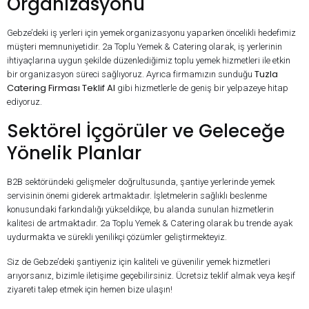
Organizasyonu
Gebze’deki iş yerleri için yemek organizasyonu yaparken öncelikli hedefimiz
müşteri memnuniyetidir. 2a Toplu Yemek & Catering olarak, iş yerlerinin
ihtiyaçlarına uygun şekilde düzenlediğimiz toplu yemek hizmetleri ile etkin
Tuzla
bir organizasyon süreci sağlıyoruz. Ayrıca firmamızın sunduğu
Catering Firması Teklif Al
gibi hizmetlerle de geniş bir yelpazeye hitap
ediyoruz.
Sektörel İçgörüler ve Geleceğe
Yönelik Planlar
B2B sektöründeki gelişmeler doğrultusunda, şantiye yerlerinde yemek
servisinin önemi giderek artmaktadır. İşletmelerin sağlıklı beslenme
konusundaki farkındalığı yükseldikçe, bu alanda sunulan hizmetlerin
kalitesi de artmaktadır. 2a Toplu Yemek & Catering olarak bu trende ayak
uydurmakta ve sürekli yenilikçi çözümler geliştirmekteyiz.
Siz de Gebze’deki şantiyeniz için kaliteli ve güvenilir yemek hizmetleri
arıyorsanız, bizimle iletişime geçebilirsiniz. Ücretsiz teklif almak veya keşif
ziyareti talep etmek için hemen bize ulaşın!