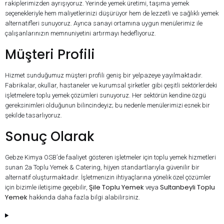
rakiplerimizden ayrışıyoruz. Yerinde yemek üretimi, taşıma yemek
seçenekleriyle hem maliyetlerinizi düşürüyor hem de lezzetli ve sağlıklı yemek
alternatifleri sunuyoruz. Ayrıca sanayi ortamına uygun menülerimiz ile
çalışanlarınızın memnuniyetini artırmayı hedefliyoruz.
Müşteri Profili
Hizmet sunduğumuz müşteri profili geniş bir yelpazeye yayılmaktadır.
Fabrikalar, okullar, hastaneler ve kurumsal şirketler gibi çeşitli sektörlerdeki
işletmelere toplu yemek çözümleri sunuyoruz. Her sektörün kendine özgü
gereksinimleri olduğunun bilincindeyiz; bu nedenle menülerimizi esnek bir
şekilde tasarlıyoruz.
Sonuç Olarak
Gebze Kimya OSB’de faaliyet gösteren işletmeler için toplu yemek hizmetleri
sunan 2a Toplu Yemek & Catering, hijyen standartlarıyla güvenilir bir
alternatif oluşturmaktadır. İşletmenizin ihtiyaçlarına yönelik özel çözümler
Şile Toplu Yemek
Sultanbeyli Toplu
için bizimle iletişime geçebilir,
veya
Yemek
hakkında daha fazla bilgi alabilirsiniz.