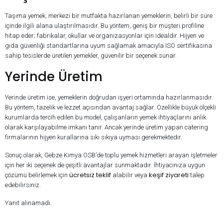
Taşıma yemek, merkezi bir mutfakta hazırlanan yemeklerin, belirli bir süre
içinde ilgili alana ulaştırılmasıdır. Bu yöntem, geniş bir müşteri profiline
hitap eder; fabrikalar, okullar ve organizasyonlar için idealdir. Hijyen ve
gıda güvenliği standartlarına uyum sağlamak amacıyla ISO sertifikasına
sahip tesislerde üretilen yemekler, güvenilir bir seçenek sunar.
Yerinde Üretim
Yerinde üretim ise, yemeklerin doğrudan işyeri ortamında hazırlanmasıdır.
Bu yöntem, tazelik ve lezzet açısından avantaj sağlar. Özellikle büyük ölçekli
kurumlarda tercih edilen bu model, çalışanların yemek ihtiyaçlarını anlık
olarak karşılayabilme imkanı tanır. Ancak yerinde üretim yapan catering
firmalarının hijyen kurallarına sıkı sıkıya uyması gerekmektedir.
Sonuç olarak, Gebze Kimya OSB’de toplu yemek hizmetleri arayan işletmeler
için her iki seçenek de çeşitli avantajlar sunmaktadır. İhtiyacınıza uygun
ücretsiz teklif
keşif ziyareti
çözümü belirlemek için
alabilir veya
talep
edebilirsiniz.
Yanıt alınamadı.