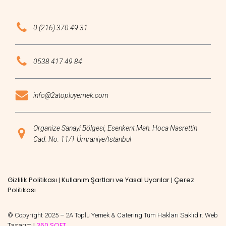
0 (216) 370 49 31
0538 417 49 84
info@2atopluyemek.com
Organize Sanayi Bölgesi, Esenkent Mah. Hoca Nasrettin
Cad. No: 11/1 Ümraniye/İstanbul
Gizlilik Politikası
Kullanım Şartları ve Yasal Uyarılar
Çerez
|
|
Politikası
© Copyright 2025 – 2A Toplu Yemek & Catering Tüm Hakları Saklıdır. Web
360 SOFT
Tasarım
|