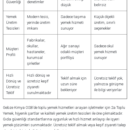
Güvenliği
denetimler
düşük
belirsiz
Yemek
Modern tesis,
Sadece taşıma
Küçük ölçekli
Üretim
yerinde üretim
yemek hizmeti
üretim, sınırlı
Tesisleri
imkanı
sunuyor
seçenekler
Fabrikalar,
okullar,
Ağır sanayi
Sadece okul
Müşteri
hastaneler,
odaklı müşteri
yemek hizmeti
Profili
kurumsal
portföyü
sunuyor
şirketler
Hızlı
Hızlı dönüş ve
Teklif almak için
Ücretsiz teklif yok,
Dönüş ve
ücretsiz keşif
uzun süre
yalnızca görüşme
Ücretsiz
ziyareti
bekleniyor
ile bilgi veriyorlar
Teklif
sunulmaktadır
Gebze Kimya OSB’de toplu yemek hizmetleri arayan işletmeler için 2a Toplu
Yemek, hijyenik şartlar ve kaliteli yemek üretim tesisleri ile öne çıkmaktadır.
Gıda güvenliği standartlarına uygunluk ve hızlı hizmet anlayışı ile işyeri
yemek çözümleri sunmaktadır. Ücretsiz teklif almak veya keşif ziyareti talep