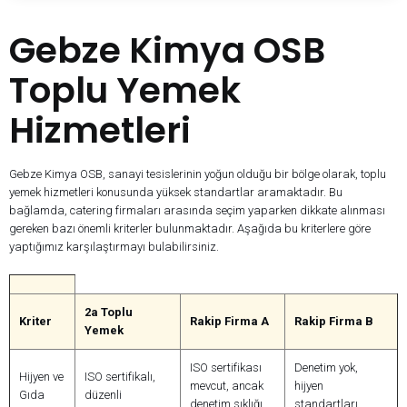
Gebze Kimya OSB
Toplu Yemek
Hizmetleri
Gebze Kimya OSB, sanayi tesislerinin yoğun olduğu bir bölge olarak, toplu
yemek hizmetleri konusunda yüksek standartlar aramaktadır. Bu
bağlamda, catering firmaları arasında seçim yaparken dikkate alınması
gereken bazı önemli kriterler bulunmaktadır. Aşağıda bu kriterlere göre
yaptığımız karşılaştırmayı bulabilirsiniz.
2a Toplu
Kriter
Rakip Firma A
Rakip Firma B
Yemek
ISO sertifikası
Denetim yok,
Hijyen ve
ISO sertifikalı,
mevcut, ancak
hijyen
Gıda
düzenli
denetim sıklığı
standartları