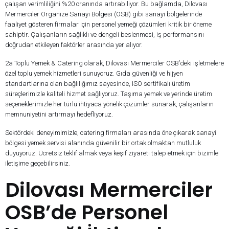
çalışan verimliliğini %20 oranında artırabiliyor. Bu bağlamda, Dilovası
Mermerciler Organize Sanayi Bölgesi (OSB) gibi sanayi bölgelerinde
faaliyet gösteren firmalar için personel yemeği çözümleri kritik bir öneme
sahiptir. Çalışanların sağlıklı ve dengeli beslenmesi, iş performansını
doğrudan etkileyen faktörler arasında yer alıyor.
2a Toplu Yemek & Catering olarak, Dilovası Mermerciler OSB’deki işletmelere
özel toplu yemek hizmetleri sunuyoruz. Gıda güvenliği ve hijyen
standartlarına olan bağlılığımız sayesinde, ISO sertifikalı üretim
süreçlerimizle kaliteli hizmet sağlıyoruz. Taşıma yemek ve yerinde üretim
seçeneklerimizle her türlü ihtiyaca yönelik çözümler sunarak, çalışanların
memnuniyetini artırmayı hedefliyoruz.
Sektördeki deneyimimizle, catering firmaları arasında öne çıkarak sanayi
bölgesi yemek servisi alanında güvenilir bir ortak olmaktan mutluluk
duyuyoruz. Ücretsiz teklif almak veya keşif ziyareti talep etmek için bizimle
iletişime geçebilirsiniz.
Dilovası Mermerciler
OSB’de Personel