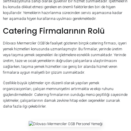
sertifikasyonuna sahip olarak güvenilir bir hizmet sunmaktadır. İşletmelerin
bu konuda dikkat etmesi gereken en önemli faktörlerden biri de hijyen
koşullarıdır. Yemeklerin hazırlanma sürecinden servis aşamasına kadar
her aşamada hijyen kurallarına uyulması gerekmektedir.
Catering Firmalarının Rolü
Dilovası Mermerciler OSB’de faaliyet gösteren birçok catering firması, işyeri
yemek hizmetleri konusunda uzmanlaşmıştır. Bu firmalar, yerinde üretim
veya taşıma yemek seçenekleri ile işletmelere esneklik sunmaktadır. Yerinde
üretim, taze ve sıcak yemeklerin doğrudan çalışanlara ulaştırılmasını
sağlarken; taşıma yemek hizmetleri ise geniş bir alanda hizmet veren
firmalara uygun maliyetli bir çözüm sunmaktadır.
Özellikle büyük işletmeler için düzenli olarak yapılan yemek
organizasyonları, çalışan memnuniyetini artırmakta ve ekip ruhunu
güçlendirmektedir. Catering firmalarının sunduğu menü çeşitliliği sayesinde
işletmeler, çalışanlarının damak zevkine hitap eden seçenekler sunarak
daha fazla ilgi çekebilirler.