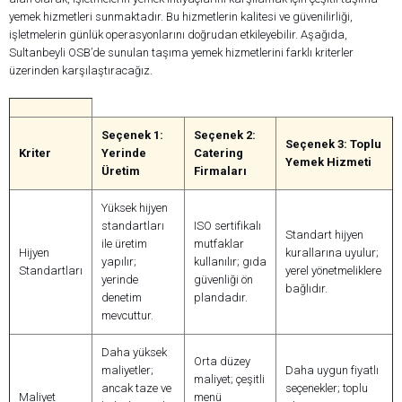
yemek hizmetleri sunmaktadır. Bu hizmetlerin kalitesi ve güvenilirliği,
işletmelerin günlük operasyonlarını doğrudan etkileyebilir. Aşağıda,
Sultanbeyli OSB’de sunulan taşıma yemek hizmetlerini farklı kriterler
üzerinden karşılaştıracağız.
Seçenek 1:
Seçenek 2:
Seçenek 3: Toplu
Kriter
Yerinde
Catering
Yemek Hizmeti
Üretim
Firmaları
Yüksek hijyen
standartları
ISO sertifikalı
Standart hijyen
ile üretim
mutfaklar
Hijyen
kurallarına uyulur;
yapılır;
kullanılır; gıda
Standartları
yerel yönetmeliklere
yerinde
güvenliği ön
bağlıdır.
denetim
plandadır.
mevcuttur.
Daha yüksek
Orta düzey
maliyetler;
Daha uygun fiyatlı
maliyet; çeşitli
ancak taze ve
seçenekler; toplu
Maliyet
menü