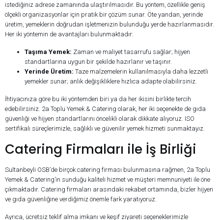
istediğiniz adrese zamanında ulaştırılmasıdır. Bu yöntem, özellikle geniş
ölçekli organizasyonlar için pratik bir çözüm sunar. Öte yandan, yerinde
üretim, yemeklerin doğrudan işletmenizin bulunduğu yerde hazırlanmasıdır.
Her iki yöntemin de avantajları bulunmaktadır:
Taşıma Yemek:
Zaman ve maliyet tasarrufu sağlar; hijyen
standartlarına uygun bir şekilde hazırlanır ve taşınır.
Yerinde Üretim:
Taze malzemelerin kullanılmasıyla daha lezzetli
yemekler sunar; anlık değişikliklere hızlıca adapte olabilirsiniz.
İhtiyacınıza göre bu iki yöntemden biri ya da her ikisini birlikte tercih
edebilirsiniz. 2a Toplu Yemek & Catering olarak, her iki seçenekte de gıda
güvenliği ve hijyen standartlarını öncelikli olarak dikkate alıyoruz. ISO
sertifikalı süreçlerimizle, sağlıklı ve güvenilir yemek hizmeti sunmaktayız.
Catering Firmaları ile İş Birliği
Sultanbeyli OSB’de birçok catering firması bulunmasına rağmen, 2a Toplu
Yemek & Catering’in sunduğu kaliteli hizmet ve müşteri memnuniyeti ile öne
çıkmaktadır. Catering firmaları arasındaki rekabet ortamında, bizler hijyen
ve gıda güvenliğine verdiğimiz önemle fark yaratıyoruz.
Ayrıca, ücretsiz teklif alma imkanı ve keşif ziyareti seçeneklerimizle