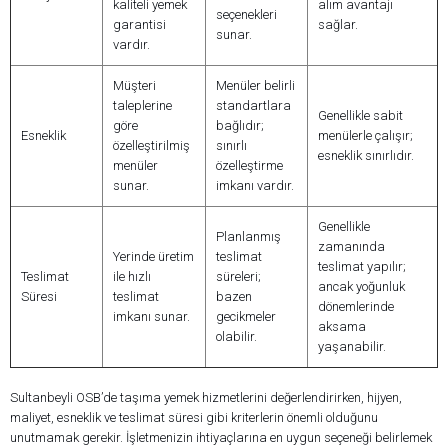
kaliteli yemek
alım avantajı
seçenekleri
garantisi
sağlar.
sunar.
vardır.
Müşteri
Menüler belirli
taleplerine
standartlara
Genellikle sabit
göre
bağlıdır;
Esneklik
menülerle çalışır;
özelleştirilmiş
sınırlı
esneklik sınırlıdır.
menüler
özelleştirme
sunar.
imkanı vardır.
Genellikle
Planlanmış
zamanında
Yerinde üretim
teslimat
teslimat yapılır;
Teslimat
ile hızlı
süreleri;
ancak yoğunluk
Süresi
teslimat
bazen
dönemlerinde
imkanı sunar.
gecikmeler
aksama
olabilir.
yaşanabilir.
Sultanbeyli OSB’de taşıma yemek hizmetlerini değerlendirirken, hijyen,
maliyet, esneklik ve teslimat süresi gibi kriterlerin önemli olduğunu
unutmamak gerekir. İşletmenizin ihtiyaçlarına en uygun seçeneği belirlemek