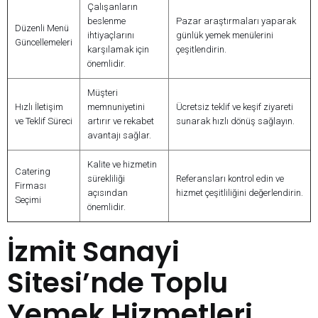
Çalışanların
beslenme
Pazar araştırmaları yaparak
Düzenli Menü
ihtiyaçlarını
günlük yemek menülerini
Güncellemeleri
karşılamak için
çeşitlendirin.
önemlidir.
Müşteri
Hızlı İletişim
memnuniyetini
Ücretsiz teklif ve keşif ziyareti
ve Teklif Süreci
artırır ve rekabet
sunarak hızlı dönüş sağlayın.
avantajı sağlar.
Kalite ve hizmetin
Catering
sürekliliği
Referansları kontrol edin ve
Firması
açısından
hizmet çeşitliliğini değerlendirin.
Seçimi
önemlidir.
İzmit Sanayi
Sitesi’nde Toplu
Yemek Hizmetleri