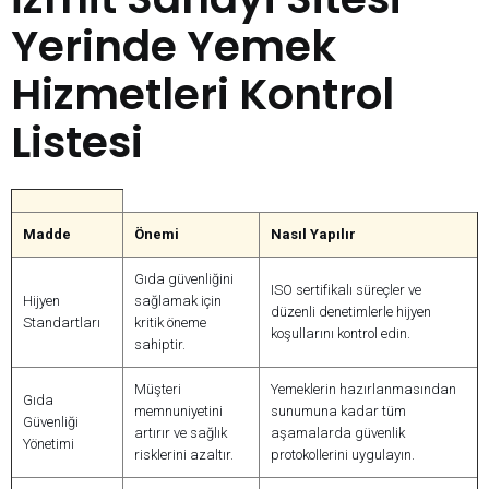
Yerinde Yemek
Hizmetleri Kontrol
Listesi
Madde
Önemi
Nasıl Yapılır
Gıda güvenliğini
ISO sertifikalı süreçler ve
Hijyen
sağlamak için
düzenli denetimlerle hijyen
Standartları
kritik öneme
koşullarını kontrol edin.
sahiptir.
Müşteri
Yemeklerin hazırlanmasından
Gıda
memnuniyetini
sunumuna kadar tüm
Güvenliği
artırır ve sağlık
aşamalarda güvenlik
Yönetimi
risklerini azaltır.
protokollerini uygulayın.