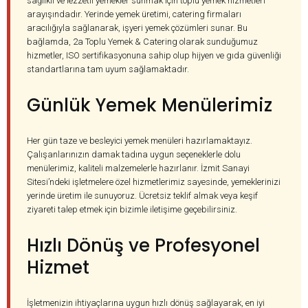
sağlıklı ve lezzetli yemekler sunmak için toplu yemek hizmetleri
arayışındadır. Yerinde yemek üretimi, catering firmaları
aracılığıyla sağlanarak, işyeri yemek çözümleri sunar. Bu
bağlamda, 2a Toplu Yemek & Catering olarak sunduğumuz
hizmetler, ISO sertifikasyonuna sahip olup hijyen ve gıda güvenliği
standartlarına tam uyum sağlamaktadır.
Günlük Yemek Menülerimiz
Her gün taze ve besleyici yemek menüleri hazırlamaktayız.
Çalışanlarınızın damak tadına uygun seçeneklerle dolu
menülerimiz, kaliteli malzemelerle hazırlanır. İzmit Sanayi
Sitesi’ndeki işletmelere özel hizmetlerimiz sayesinde, yemeklerinizi
yerinde üretim ile sunuyoruz. Ücretsiz teklif almak veya keşif
ziyareti talep etmek için bizimle iletişime geçebilirsiniz.
Hızlı Dönüş ve Profesyonel
Hizmet
İşletmenizin ihtiyaçlarına uygun hızlı dönüş sağlayarak, en iyi