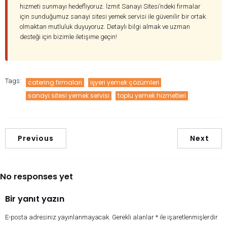
hizmeti sunmayı hedefliyoruz. İzmit Sanayi Sitesi’ndeki firmalar
için sunduğumuz sanayi sitesi yemek servisi ile güvenilir bir ortak
olmaktan mutluluk duyuyoruz. Detaylı bilgi almak ve uzman
desteği için bizimle iletişime geçin!
Tags:
catering firmaları
işyeri yemek çözümleri
sanayi sitesi yemek servisi
toplu yemek hizmetleri
Previous
Next
No responses yet
Bir yanıt yazın
E-posta adresiniz yayınlanmayacak.
Gerekli alanlar
*
ile işaretlenmişlerdir